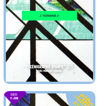
// TERMINÉ //
“SCÉNOGRAPHIE VIVANTE” 2/3
AVEC MORGANE LIÉBARD
MER.
11 JUIN