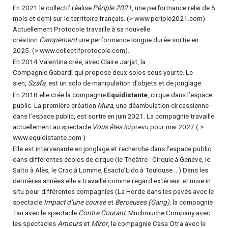
En 2021 le collectif réalise
Périple 2021
, une performance relai de 5
mois et demi sur le territoire français. (>
www.periple2021.com
).
Actuellement Protocole travaille à sa nouvelle
création
Campement
une performance longue durée sortie en
2025. (>
www.collectifprotocole.com
).
En 2014 Valentina crée, avec Claire Jarjat, la
Compagnie Gabardì qui propose deux solos sous yourte. Le
sien,
Szafa
, est un solo de manipulation d’objets et de jonglage.
En 2018 elle crée la compagnie
Equidistante
, cirque dans l’espace
public. La première création
Mura
, une déambulation circassienne
dans l’espace public, est sortie en juin 2021. La compagnie travaille
actuellement au spectacle
Vous êtes ici
prevu pour mai 2027 ( >
www.equidistante.com
)
Elle est intervenante en jonglage et recherche dans l’espace public
dans différentes écoles de cirque (le Théâtre - Cirqule à Genève, le
Salto à Alès, le Crac à Lomme, Ésacto’Lido à Toulouse …) Dans les
dernières années elle a travaillé comme regard extérieur et mise in
situ pour différentes compagnies (La Horde dans les pavés avec le
spectacle
Impact d’une course
et
Berceuses (Gang)
, la compagnie
Tau avec le spectacle
Contre Courant
, Muchmuche Company avec
les spectacles
Amours
et
Miror
, la compagnie Casa Otra avec le