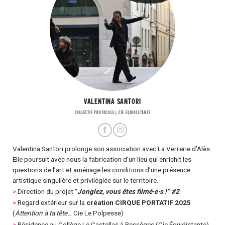
VALENTINA SANTORI
COLLECTIF PROTOCOLE | CIE EQUIDISTANTE
Valentina Santori prolonge son association avec La Verrerie d’Alès.
Elle poursuit avec nous la fabrication d’un lieu qui enrichit les
questions de l’art et aménage les conditions d’une présence
artistique singulière et privilégiée sur le territoire.
>
Direction du projet “
Jonglez, vous êtes filmé·e·s !” #2
>
Regard extérieur sur la
création CIRQUE PORTATIF 2025
(
Attention à ta tête…
Cie Le Polpesse)
>
Résidence au Collège Le Castellas à Bessèges (Cie Équidistante)