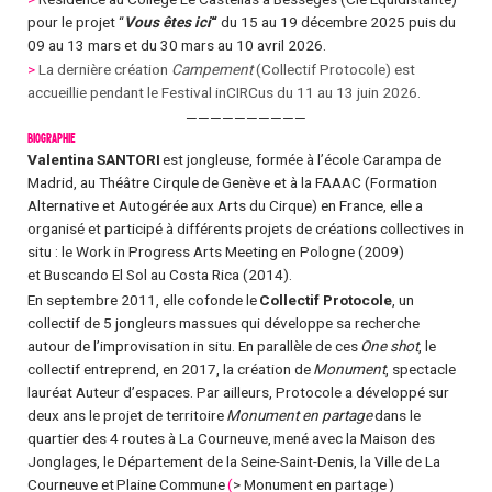
pour le projet “
Vous êtes ici
“
du 15 au 19 décembre 2025 puis du
09 au 13 mars et du 30 mars au 10 avril 2026.
>
La dernière création
Campement
(Collectif Protocole) est
accueillie pendant le Festival inCIRCus du 11 au 13 juin 2026.
——————————
BIOGRAPHIE
Valentina SANTORI
est jongleuse, formée à l’école Carampa de
Madrid, au Théâtre Cirqule de Genève et à la FAAAC (Formation
Alternative et Autogérée aux Arts du Cirque) en France, elle a
organisé et participé à différents projets de créations collectives in
situ : le Work in Progress Arts Meeting en Pologne (2009)
et Buscando El Sol au Costa Rica (2014).
En septembre 2011, elle cofonde le
Collectif Protocole
, un
collectif de 5 jongleurs massues qui développe sa recherche
autour de l’improvisation in situ. En parallèle de ces
One shot
, le
collectif entreprend, en 2017, la création de
Monument
, spectacle
lauréat Auteur d’espaces. Par ailleurs, Protocole a développé sur
deux ans le projet de territoire
Monument en partage
dans le
quartier des 4 routes à La Courneuve, mené avec la Maison des
Jonglages, le Département de la Seine-Saint-Denis, la Ville de La
Courneuve et Plaine Commune
(
>
Monument en partage
)