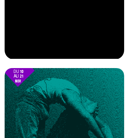
DU
10
AU
21
NOV