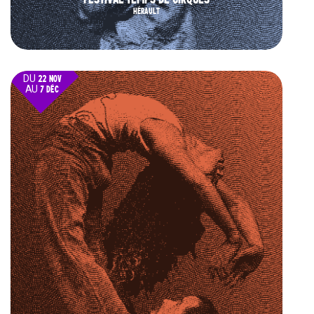
HÉRAULT
DU
22 NOV
AU
7 DÉC