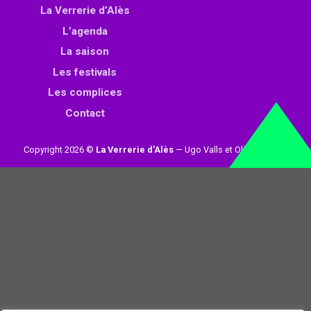
La Verrerie d’Alès
L’agenda
La saison
Les festivals
Les complices
Contact
Copyright 2026 ©
La Verrerie d'Alès
— Ugo Valls et Olivier Loynet