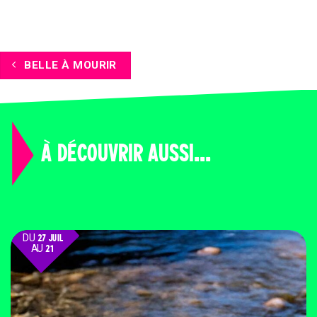
BELLE À MOURIR
À DÉCOUVRIR AUSSI...
DU
27 JUIL
AU
21
AOÛT