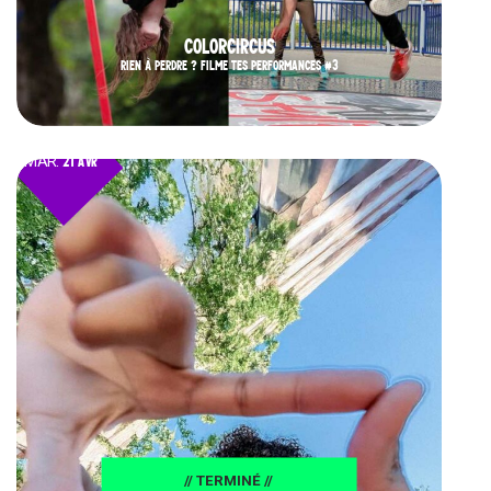
COLORCIRCUS
RIEN À PERDRE ? FILME TES PERFORMANCES #3
MAR.
21 AVR
// TERMINÉ //