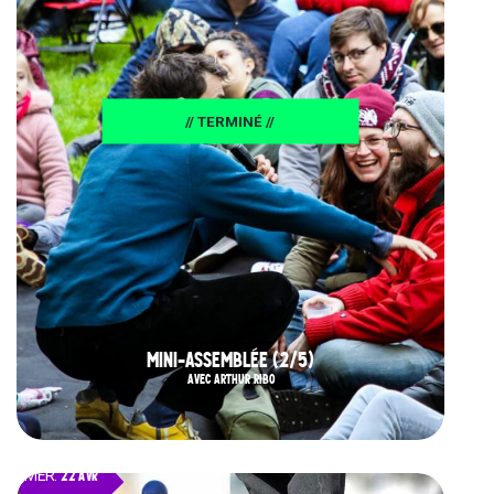
// TERMINÉ //
MINI-ASSEMBLÉE (2/5)
AVEC ARTHUR RIBO
MER.
22 AVR