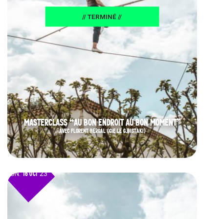
// TERMINÉ //
MASTERCLASS “AU BON ENDROIT AU BON MOMENT”
AVEC FLORENT BERGAL (CIE LE G.BISTAKI)
LUN.
16 OCT
23