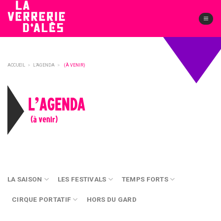
Skip
to
content
ACCUEIL
>
L’AGENDA
>
(À VENIR)
L’AGENDA
(à venir)
LA SAISON
LES FESTIVALS
TEMPS FORTS
CIRQUE PORTATIF
HORS DU GARD