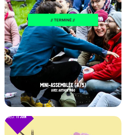
// TERMINÉ //
MINI-ASSEMBLÉE (4/5)
AVEC ARTHUR RIBO
JEU.
11 JUIN