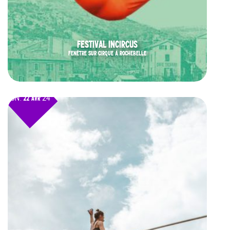
FESTIVAL INCIRCUS
FENÊTRE SUR CIRQUE À ROCHEBELLE
LUN.
22 AVR
24