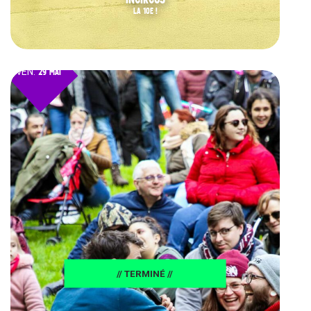
LA 10E !
VEN.
29 MAI
// TERMINÉ //