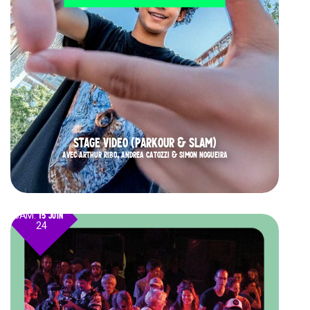
STAGE VIDEO (PARKOUR & SLAM)
AVEC ARTHUR RIBO, ANDREA CATOZZI & SIMON NOGUEIRA
SAM.
15 JUIN
24