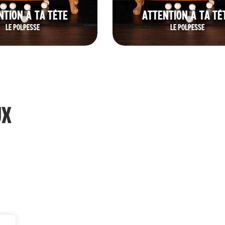
NTION À TA TÊTE
ATTENTION À TA TÊ
LE POLPESSE
LE POLPESSE
UX