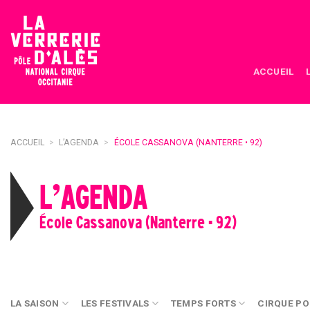
Skip
to
content
ACCUEIL
ACCUEIL
>
L’AGENDA
>
ÉCOLE CASSANOVA (NANTERRE • 92)
L’AGENDA
École Cassanova (Nanterre • 92)
LA SAISON
LES FESTIVALS
TEMPS FORTS
CIRQUE PO