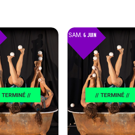
SAM.
6 JUIN
/ TERMINÉ //
// TERMINÉ //