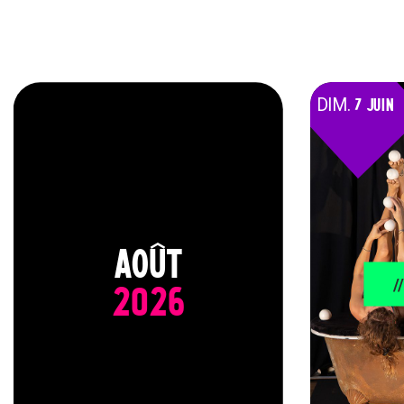
DIM.
7 JUIN
AOÛT
/
2026