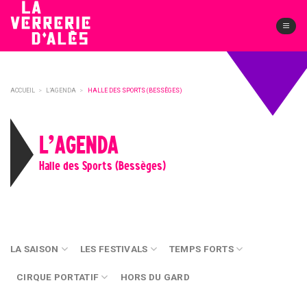
Skip
to
content
ACCUEIL
>
L’AGENDA
>
HALLE DES SPORTS (BESSÈGES)
L’AGENDA
Halle des Sports (Bessèges)
LA SAISON
LES FESTIVALS
TEMPS FORTS
CIRQUE PORTATIF
HORS DU GARD