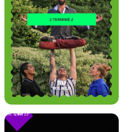
// TERMINÉ //
TRAP
CIE EL NUCLEO
DIM.
12 NOV
23