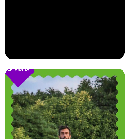
VEN.
8 NOV
24