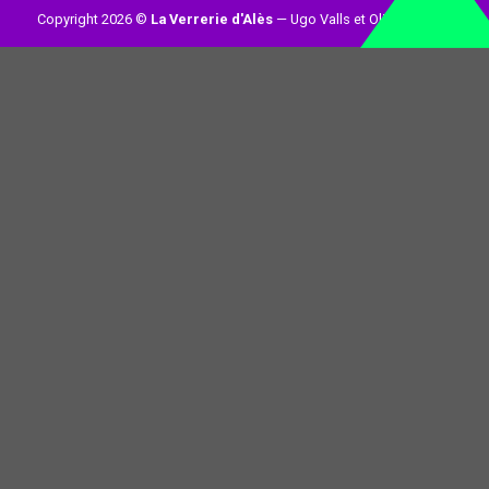
Copyright 2026 ©
La Verrerie d'Alès
— Ugo Valls et Olivier Loynet