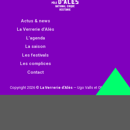
Actus & news
La Verrerie d’Alès
L’agenda
La saison
Les festivals
Les complices
Contact
Copyright 2026 ©
La Verrerie d'Alès
— Ugo Valls et Olivier Loynet