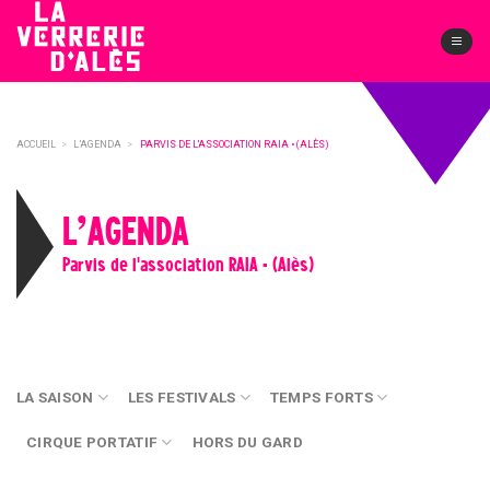
Skip
to
content
ACCUEIL
>
L’AGENDA
>
PARVIS DE L'ASSOCIATION RAIA • (ALÈS)
L’AGENDA
Parvis de l'association RAIA • (Alès)
LA SAISON
LES FESTIVALS
TEMPS FORTS
CIRQUE PORTATIF
HORS DU GARD