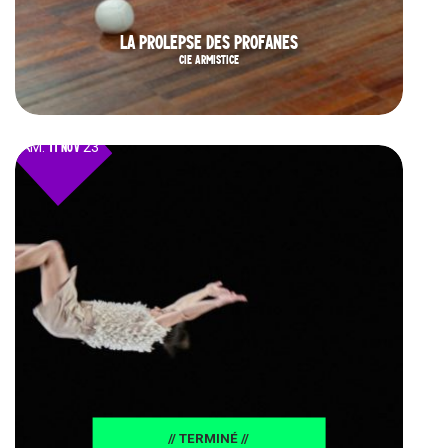
LA PROLEPSE DES PROFANES
CIE ARMISTICE
SAM.
11 NOV
23
// TERMINÉ //