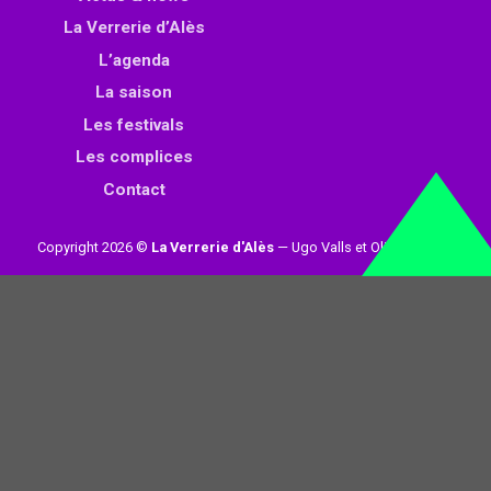
La Verrerie d’Alès
L’agenda
La saison
Les festivals
Les complices
Contact
Copyright 2026 ©
La Verrerie d'Alès
— Ugo Valls et Olivier Loynet