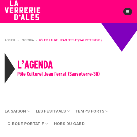
Skip
to
content
ACCUEIL
>
L’AGENDA
>
PÔLE CULTUREL JEAN FERRAT (SAUVETERRE•30)
L’AGENDA
Pôle Culturel Jean Ferrat (Sauveterre•30)
LA SAISON
LES FESTIVALS
TEMPS FORTS
CIRQUE PORTATIF
HORS DU GARD