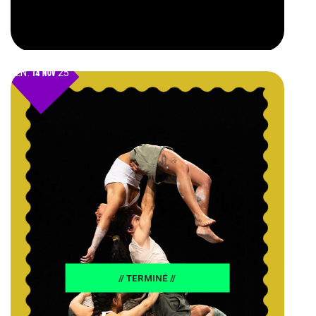
VEN.
14 NOV
25
// TERMINÉ //