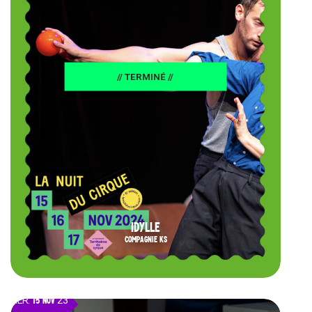
// TERMINÉ //
IDYLLE
COMPAGNIE KS
MER.
15 NOV
23