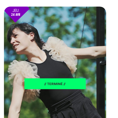
JEU.
24 AVR
25
// TERMINÉ //