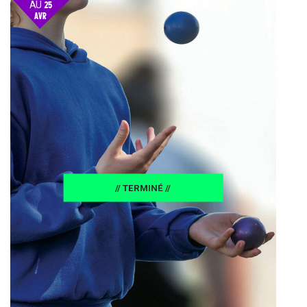
AU
25
AVR
25
// TERMINÉ //