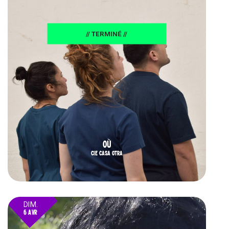
// TERMINÉ //
OÙ
CIE CASA OTRA
DIM.
6 AVR