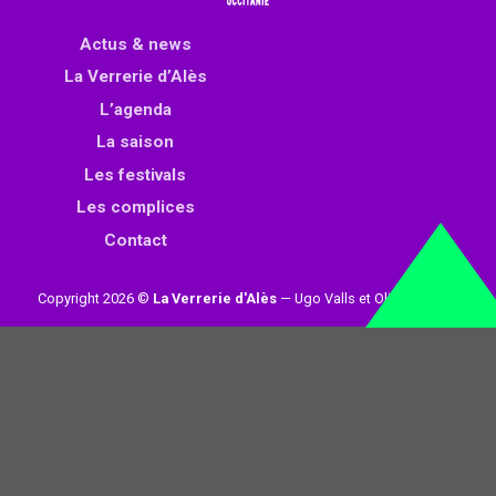
Actus & news
La Verrerie d’Alès
L’agenda
La saison
Les festivals
Les complices
Contact
Copyright 2026 ©
La Verrerie d'Alès
— Ugo Valls et Olivier Loynet