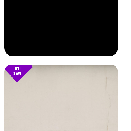
JEU.
3 AVR
25