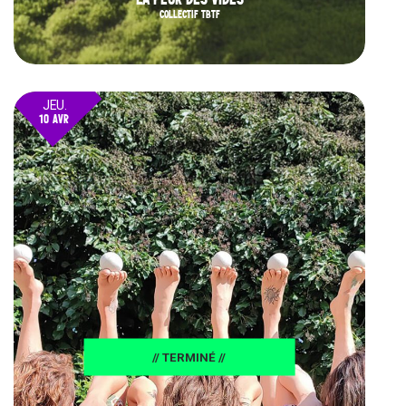
COLLECTIF TBTF
JEU.
10 AVR
25
// TERMINÉ //