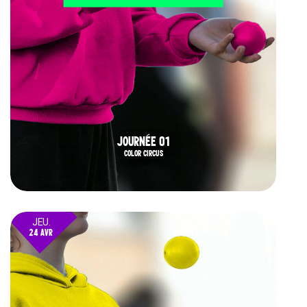
JOURNÉE 01
COLOR CIRCUS
JEU.
24 AVR
25