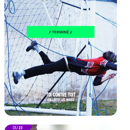
// TERMINÉ //
TOI CONTRE TOIT
COLLECTIF LES NOUES
DU
23