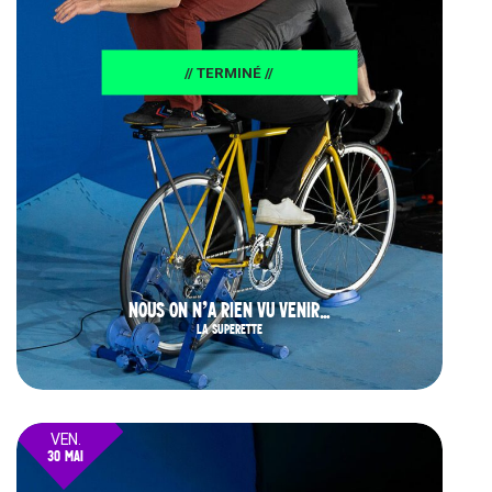
// TERMINÉ //
NOUS ON N’A RIEN VU VENIR…
LA SUPERETTE
VEN.
30 MAI