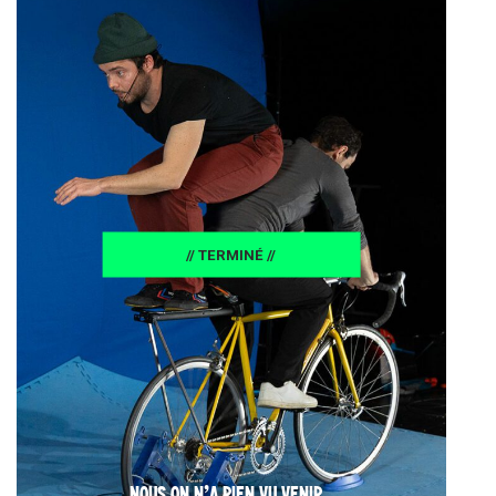
25
// TERMINÉ //
NOUS ON N’A RIEN VU VENIR…