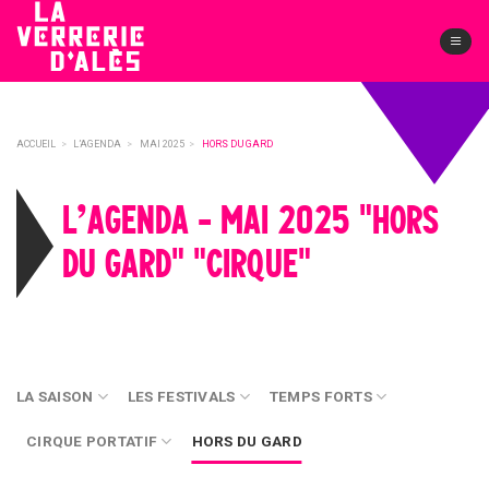
Skip
to
content
ACCUEIL
>
L’AGENDA
>
MAI 2025
>
HORS DU GARD
L’AGENDA - MAI 2025 "HORS
DU GARD" "CIRQUE"
LA SAISON
LES FESTIVALS
TEMPS FORTS
CIRQUE PORTATIF
HORS DU GARD