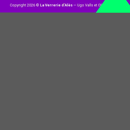
Copyright 2026 ©
La Verrerie d'Alès
— Ugo Valls et Olivier Loynet