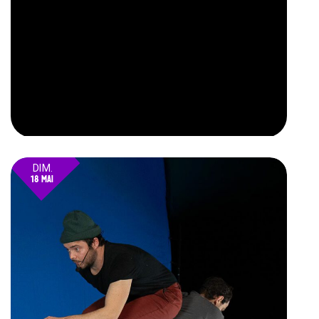
DIM.
18 MAI
25