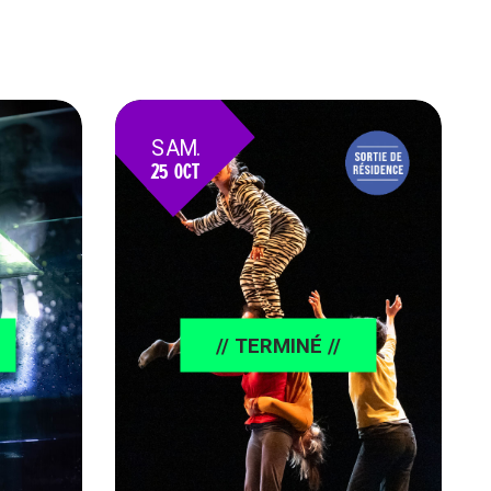
SAM.
25 OCT
25
// TERMINÉ //