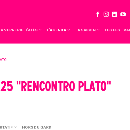
LA VERRERIE D’ALÈS
L’AGENDA
LA SAISON
LES FESTIVA
ATO
025 "RENCONTRO PLATO"
RTATIF
HORS DU GARD