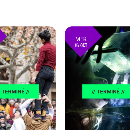
MER.
15 OCT
25
/ TERMINÉ //
// TERMINÉ //