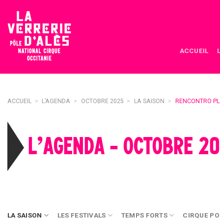
Skip
to
content
ACCUEIL
ACCUEIL
>
L’AGENDA
>
OCTOBRE 2025
>
LA SAISON
>
RENCONTRO PL
L’AGENDA - OCTOBRE 2
LA SAISON
LES FESTIVALS
TEMPS FORTS
CIRQUE PO