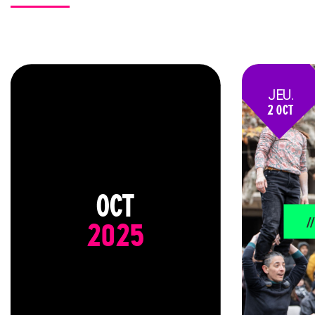
JEU.
2 OCT
25
OCT
/
2025