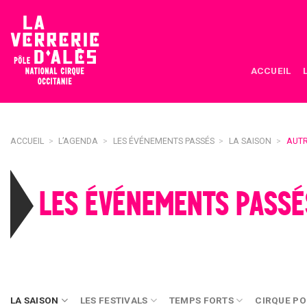
Skip
to
content
ACCUEIL
ACCUEIL
>
L’AGENDA
>
LES ÉVÉNEMENTS PASSÉS
>
LA SAISON
>
AUT
LES ÉVÉNEMENTS PASSÉ
LA SAISON
LES FESTIVALS
TEMPS FORTS
CIRQUE PO