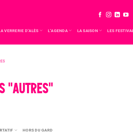
LA VERRERIE D’ALÈS
L’AGENDA
LA SAISON
LES FESTIVA
RES
S "AUTRES"
RTATIF
HORS DU GARD