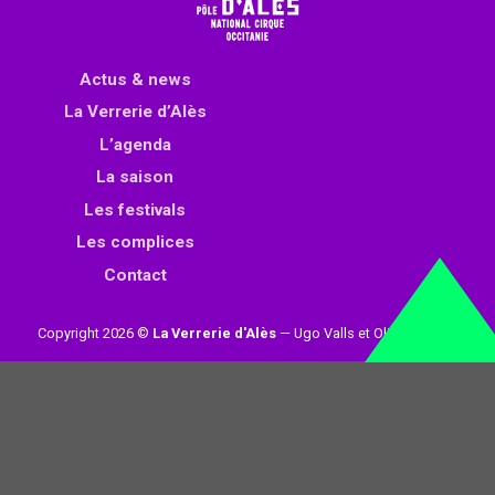
Actus & news
La Verrerie d’Alès
L’agenda
La saison
Les festivals
Les complices
Contact
Copyright 2026 ©
La Verrerie d'Alès
— Ugo Valls et Olivier Loynet