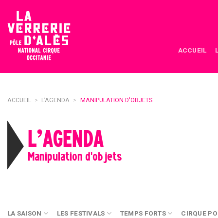
Skip
to
content
ACCUEIL
ACCUEIL
>
L’AGENDA
>
MANIPULATION D'OBJETS
L’AGENDA
Manipulation d'objets
LA SAISON
LES FESTIVALS
TEMPS FORTS
CIRQUE PO