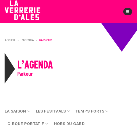
Skip
to
content
ACCUEIL
>
L’AGENDA
>
PARKOUR
L’AGENDA
Parkour
LA SAISON
LES FESTIVALS
TEMPS FORTS
CIRQUE PORTATIF
HORS DU GARD