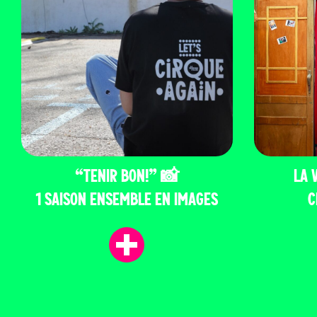
“TENIR BON!” 📸
LA 
1 SAISON ENSEMBLE EN IMAGES
C