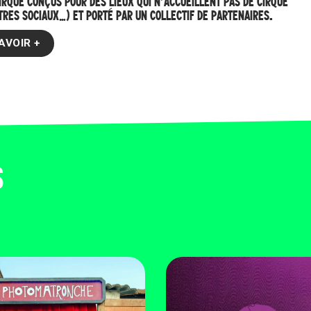
IRQUE CONÇUS POUR DES LIEUX QUI N’ACCUEILLENT PAS DE CIRQUE
RES SOCIAUX…) ET PORTÉ PAR UN COLLECTIF DE PARTENAIRES.
AVOIR +
S