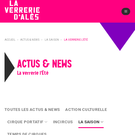
Skip
to
content
ACCUEIL
>
ACTUS & NEWS
>
LA SAISON
>
LA VERRERIE L'ÉTÉ
ACTUS & NEWS
La verrerie l'Été
TOUTES LES ACTUS & NEWS
ACTION CULTURELLE
CIRQUE PORTATIF
INCIRCUS
LA SAISON
TEMPS DE CIRQUES