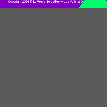
Copyright 2026 ©
La Verrerie d'Alès
— Ugo Valls et Olivier Loynet