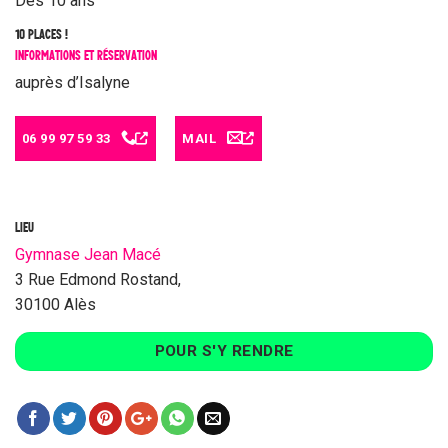
Dès 10 ans
10 PLACES !
INFORMATIONS ET RÉSERVATION
auprès d’Isalyne
06 99 97 59 33
MAIL
LIEU
Gymnase Jean Macé
3 Rue Edmond Rostand,
30100 Alès
POUR S'Y RENDRE