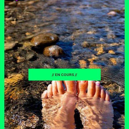
AOÛT
// EN COURS //