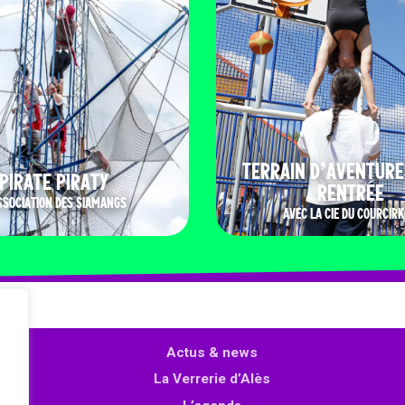
TERRAIN D’AVENTURE
PIRATE PIRATY
RENTRÉE
SSOCIATION DES SIAMANGS
AVEC LA CIE DU COURCIRK
Actus & news
La Verrerie d’Alès