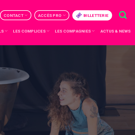
CONTACT
ACCÈS PRO
BILLETTERIE
LS
LES COMPLICES
LES COMPAGNIES
ACTUS & NEWS
// TERMINÉ //
ATTENTION À TA TÊTE
LE POLPESSE