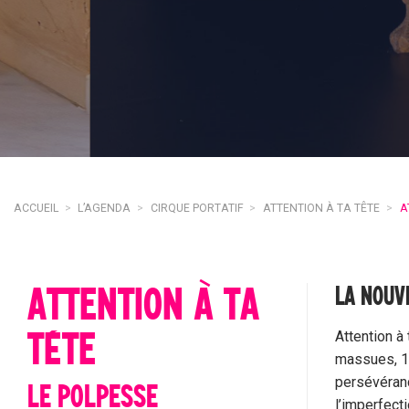
ACCUEIL
>
L’AGENDA
>
CIRQUE PORTATIF
>
ATTENTION À TA TÊTE
>
A
ATTENTION À TA
LA NOUV
TÊTE
Attention à
massues, 12
persévéranc
LE POLPESSE
l’imperfect