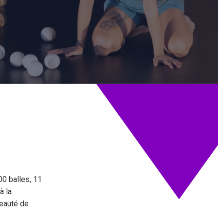
DIM.
16 NOV
25
00 balles, 11
à la
beauté de