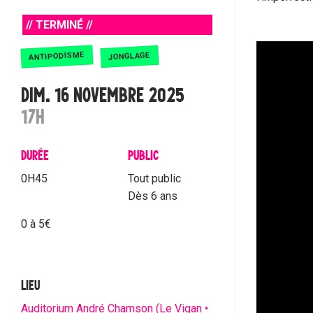
// TERMINÉ //
ANTIPODISME
JONGLAGE
DIM. 16 NOVEMBRE 2025
17H
DURÉE
PUBLIC
0H45
Tout public
Dès 6 ans
0 à 5€
LIEU
Auditorium André Chamson (Le Vigan •