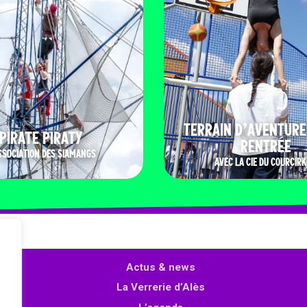
TERRAIN D’AVENTURE
PIRATE PIRATY
RENTRÉE
SSOCIATION DES SIAMANGS
AVEC LA CIE DU COURCIRK
Actus & news
La Verrerie d’Alès