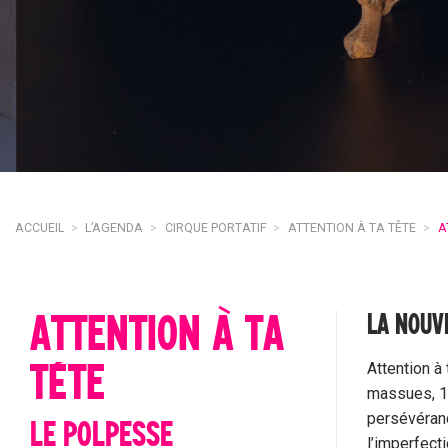
ACCUEIL
>
L’AGENDA
>
CIRQUE PORTATIF
>
ATTENTION À TA TÊTE
>
A
ATTENTION À TA
LA NOUV
TÊTE
Attention à
massues, 12
persévéranc
LE POLPESSE
l’imperfect