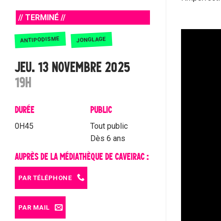
// TERMINÉ //
ANTIPODISME
JONGLAGE
JEU. 13 NOVEMBRE 2025
19H
DURÉE
PUBLIC
0H45
Tout public
Dès 6 ans
AUPRÈS DE LA MÉDIATHÈQUE DE CAVEIRAC :
PAR TÉLÉPHONE
PAR MAIL