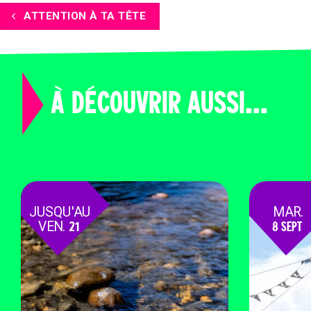
ATTENTION À TA TÊTE
À DÉCOUVRIR AUSSI...
JUSQU'AU
MAR.
VEN.
21
8 SEPT
AOÛT