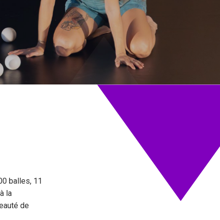
JEU.
13 NOV
25
00 balles, 11
à la
beauté de