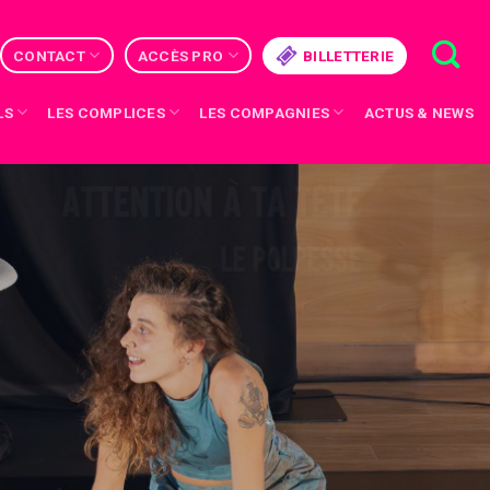
CONTACT
ACCÈS PRO
BILLETTERIE
LS
LES COMPLICES
LES COMPAGNIES
ACTUS & NEWS
// TERMINÉ //
ATTENTION À TA TÊTE
LE POLPESSE