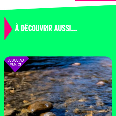
À DÉCOUVRIR AUSSI...
JUSQU'AU
VEN.
21
AOÛT