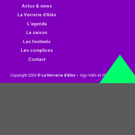
Actus & news
La Verrerie d’Alès
L’agenda
La saison
Les festivals
Les complices
Contact
Copyright 2026 ©
La Verrerie d'Alès
— Ugo Valls et Olivier Loynet