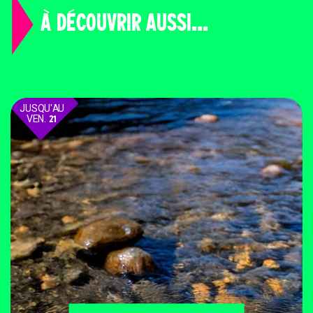
À DÉCOUVRIR AUSSI...
JUSQU'AU
VEN.
21
AOÛT