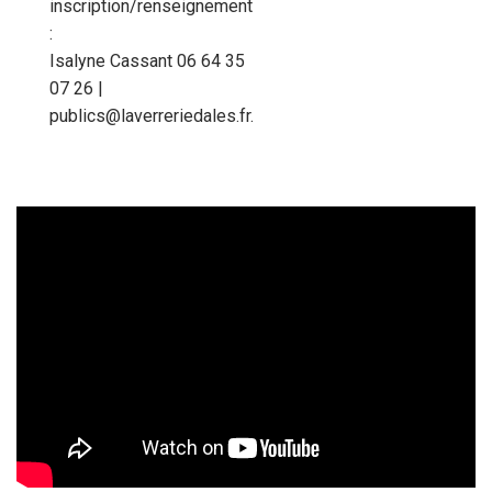
inscription/renseignement
:
Isalyne Cassant 06 64 35
07 26 |
publics@laverreriedales.fr.