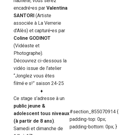
habileté, vous serez
encadré•es par
Valentina
SANTORI
(Artiste
associée à La Verrerie
d’Alès) et capturé•es par
Coline GODINOT
(Vidéaste et
Photographe).
Découvrez ci-dessous la
vidéo issue de l’atelier
“Jonglez vous êtes
filmé·e·s!” saison 24-25
♦︎
Ce stage s’adresse à un
public jeune &
#section_855070914 {
adolescent tous niveaux
padding-top: 0px;
(à partir de 8 ans)
.
padding-bottom: 0px; }
Samedi et dimanche de