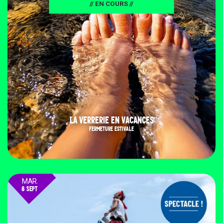
// EN COURS //
LA VERRERIE EN VACANCES
FERMETURE ESTIVALE
MAR.
8 SEPT