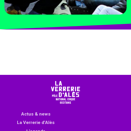
Actus & news
La Verrerie d’Alès