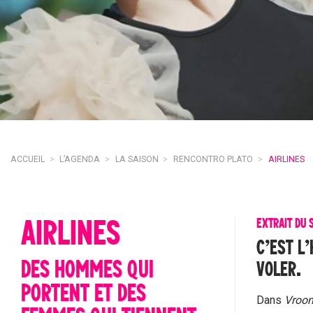
ACCUEIL
>
L’AGENDA
>
LA SAISON
>
RENCONTRO PLATO
>
AIRLINES
AIRLINES
EXTRAIT DU 
C’EST L’
DES HOMMES QUI
VOLER.
PORTENT ET DES
Dans
Vroo