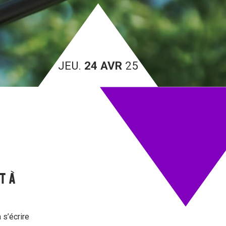
JEU.
24 AVR
25
IT À
 s’écrire