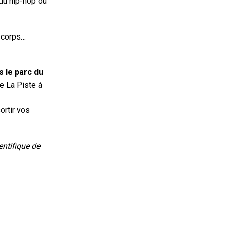
 du hip-hop ou
 corps…
s le parc du
ie La Piste à
ortir vos
entifique de