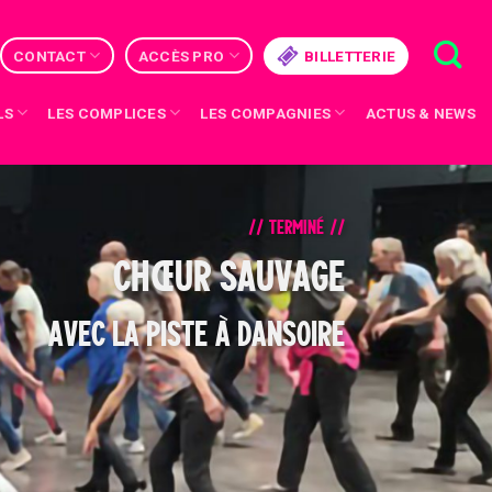
CONTACT
ACCÈS PRO
BILLETTERIE
LS
LES COMPLICES
LES COMPAGNIES
ACTUS & NEWS
// TERMINÉ //
CHŒUR SAUVAGE
AVEC LA PISTE À DANSOIRE