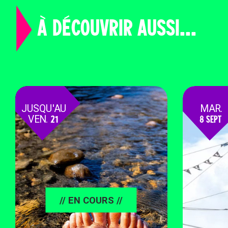
À DÉCOUVRIR AUSSI...
JUSQU'AU
MAR.
VEN.
21
8 SEPT
AOÛT
// EN COURS //