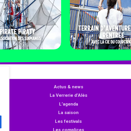
TERRAIN D’AVENTURE
PIRATE PIRATY
RENTRÉE
SSOCIATION DES SIAMANGS
AVEC LA CIE DU COURCIRK
Actus & news
La Verrerie d’Alès
L’agenda
La saison
Les festivals
Les complices