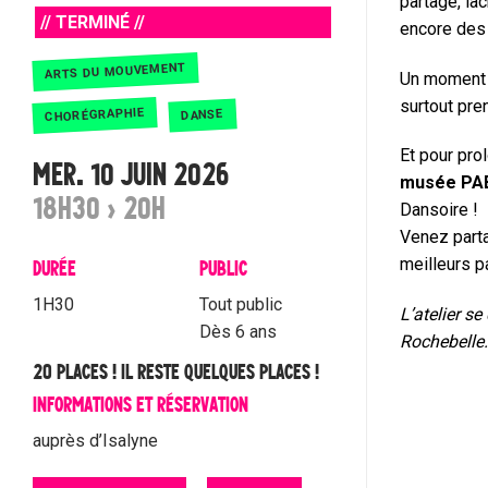
partagé, lâ
// TERMINÉ //
encore des 
ARTS DU MOUVEMENT
Un moment 
surtout pren
CHORÉGRAPHIE
DANSE
Et pour pro
MER. 10 JUIN 2026
musée PAB
18H30 › 20H
Dansoire !
Venez parta
meilleurs pa
DURÉE
PUBLIC
1H30
Tout public
L’atelier s
Dès 6 ans
Rochebelle.
20 PLACES ! IL RESTE QUELQUES PLACES !
INFORMATIONS ET RÉSERVATION
auprès d’Isalyne