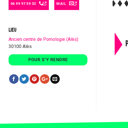
06 99 97 59 33
MAIL
LIEU
Ancien centre de Pomologie (Alès)
30100 Alès
POUR S'Y RENDRE