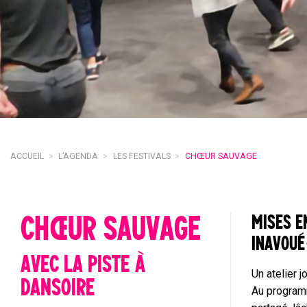
ACCUEIL
>
L’AGENDA
>
LES FESTIVALS
>
CHŒUR SAUVAGE
CHŒUR SAUVAGE
MISES 
INAVOUÉ·
AVEC LA PISTE À
Un atelier j
DANSOIRE
Au programm