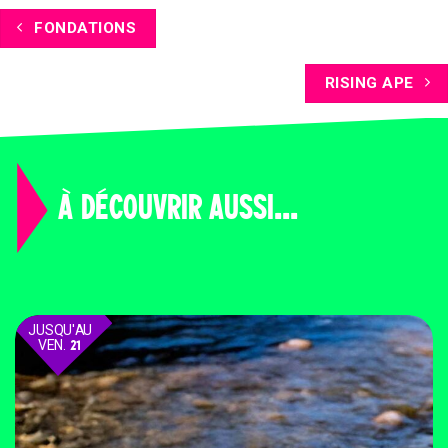
FONDATIONS
RISING APE
À DÉCOUVRIR AUSSI...
JUSQU'AU
VEN.
21
AOÛT