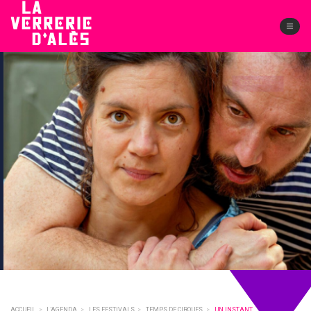
Skip
to
content
UN INSTANT
COMPAGNIE TANMIS
RÉSERVER
SAM.
14 NOV
ACCUEIL
>
L’AGENDA
>
LES FESTIVALS
>
TEMPS DE CIRQUES
>
UN INSTANT