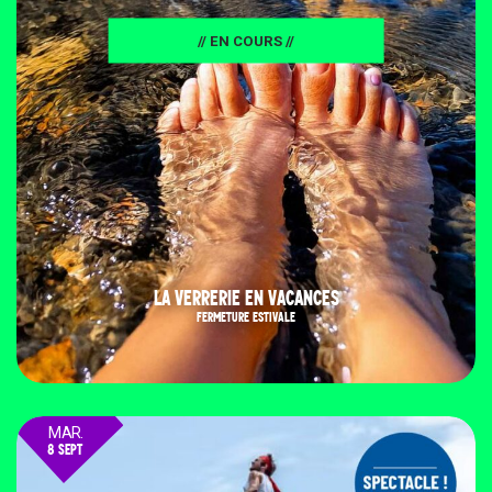
// EN COURS //
LA VERRERIE EN VACANCES
FERMETURE ESTIVALE
MAR.
8 SEPT