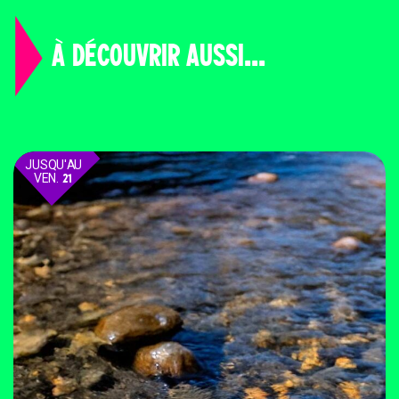
À DÉCOUVRIR AUSSI...
JUSQU'AU
VEN.
21
AOÛT