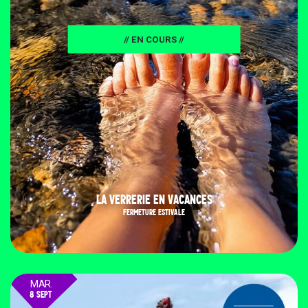
// EN COURS //
LA VERRERIE EN VACANCES
FERMETURE ESTIVALE
MAR.
8 SEPT