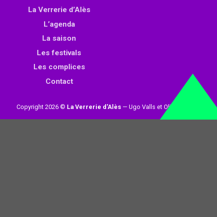
La Verrerie d’Alès
L’agenda
La saison
Les festivals
Les complices
Contact
Copyright 2026 ©
La Verrerie d'Alès
— Ugo Valls et Olivier Loynet