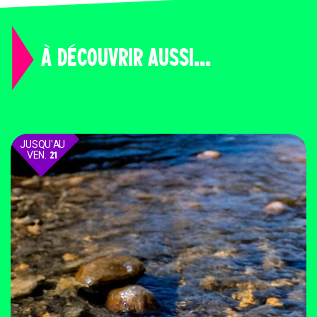
À DÉCOUVRIR AUSSI...
JUSQU'AU
VEN.
21
AOÛT