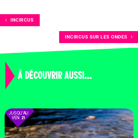
INCIRCUS
INCIRCUS SUR LES ONDES
À DÉCOUVRIR AUSSI...
JUSQU'AU
VEN.
21
AOÛT