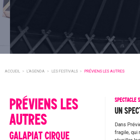
ACCUEIL
>
L’AGENDA
>
LES FESTIVALS
>
PRÉVIENS LES AUTRES
PRÉVIENS LES
SPECTACLE 
UN SPEC
AUTRES
Dans Prévie
fragile, qu
GALAPIAT CIRQUE