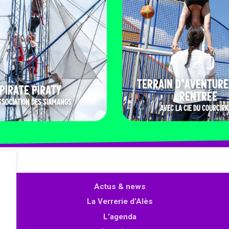
TERRAIN D’AVENTURE
PIRATE PIRATY
RENTRÉE
SSOCIATION DES SIAMANGS
AVEC LA CIE DU COURCIRK
Actus & news
La Verrerie d’Alès
L’agenda