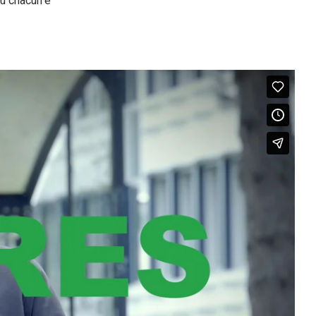
où chacun·e