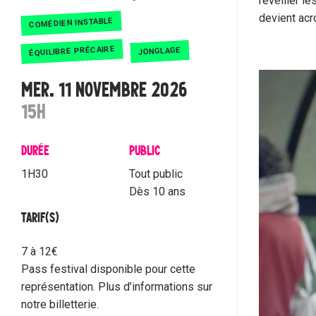
réveiller l
devient acr
COMÉDIEN INSTABLE
ÉQUILIBRE PRÉCAIRE
JONGLAGE
MER. 11 NOVEMBRE 2026
15H
DURÉE
PUBLIC
1H30
Tout public
Dès 10 ans
TARIF(S)
7 à 12€
Pass festival disponible pour cette
représentation. Plus d’informations sur
notre billetterie.