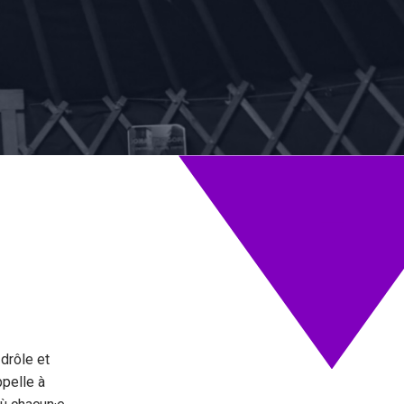
MER.
11 NOV
drôle et
ppelle à