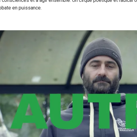
es consciences et à agir ensemble. Un cirque poétique et radical 
obate en puissance.