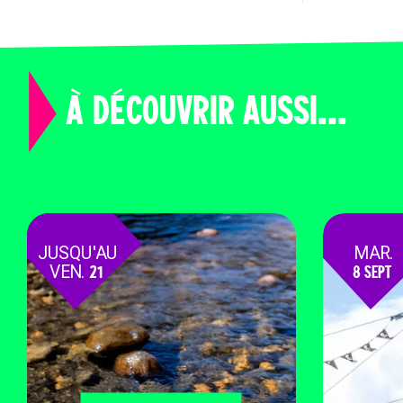
À DÉCOUVRIR AUSSI...
JUSQU'AU
MAR.
VEN.
21
8 SEPT
AOÛT