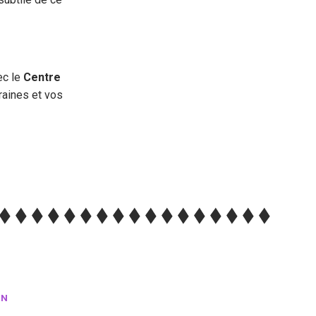
ec le
Centre
raines et vos
ON