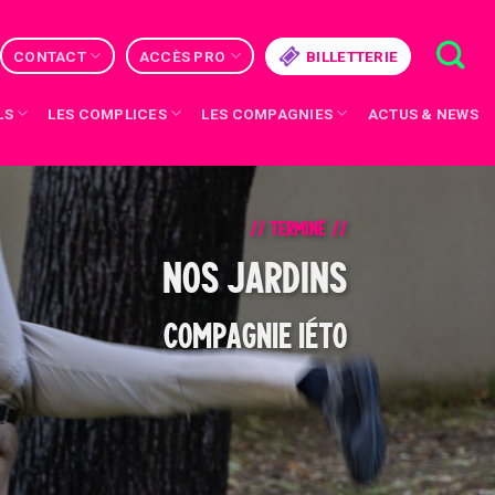
CONTACT
ACCÈS PRO
BILLETTERIE
LS
LES COMPLICES
LES COMPAGNIES
ACTUS & NEWS
// TERMINÉ //
NOS JARDINS
COMPAGNIE IÉTO