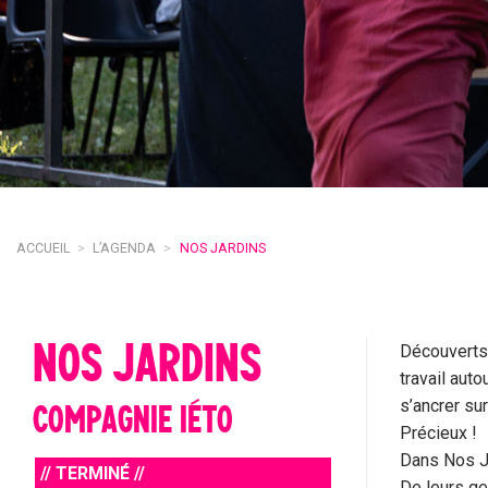
ACCUEIL
>
L’AGENDA
>
NOS JARDINS
NOS JARDINS
Découverts
travail auto
s’ancrer sur
COMPAGNIE IÉTO
Précieux !
Dans Nos Ja
// TERMINÉ //
De leurs ge