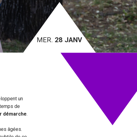
MER.
28 JANV
veloppent un
e temps de
ur démarche
.
nnes âgées.
subtile de ce