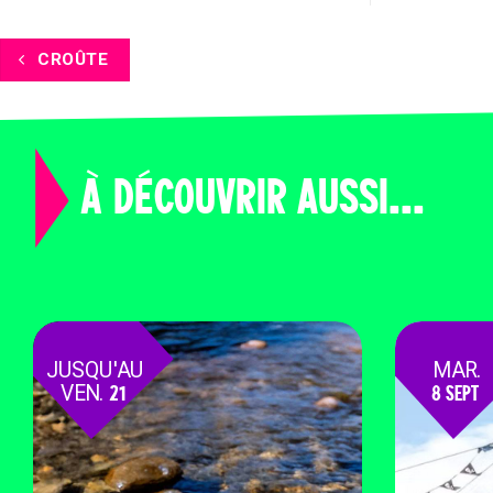
CROÛTE
À DÉCOUVRIR AUSSI...
JUSQU'AU
MAR.
VEN.
21
8 SEPT
AOÛT