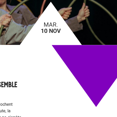
MAR.
10 NOV
NSEMBLE
rochent
ute, la