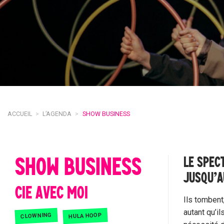
ACCUEIL
>
L’AGENDA
>
SHOW BUSINESS
SHOW BUSINESS
LE SPEC
JUSQU’A
CIE AVEC MOI
Ils tombent
autant qu’il
HULA HOOP
CLOWNING