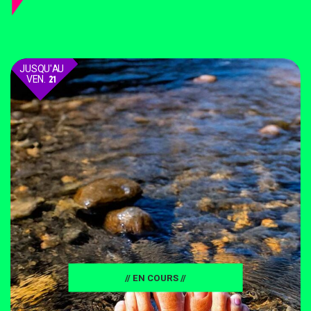
JUSQU'AU
VEN.
21
AOÛT
// EN COURS //