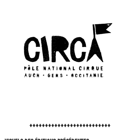
♦︎♦︎♦︎♦︎♦︎♦︎♦︎♦︎♦︎♦︎♦︎♦︎♦︎♦︎♦︎♦︎♦︎♦︎♦︎♦︎♦︎♦︎♦︎♦︎♦︎♦︎