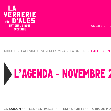
Skip
to
content
ACCUEIL
ACCUEIL
>
L’AGENDA
>
NOVEMBRE 2024
>
LA SAISON
>
CAFÉ DES EN
L’AGENDA - NOVEMBRE 
LA SAISON
LES FESTIVALS
TEMPS FORTS
CIRQUE PO