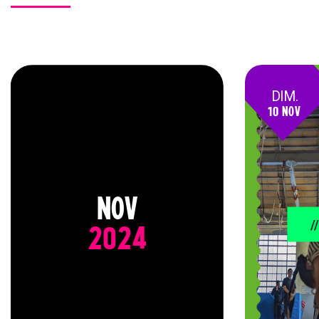
DIM.
10 NOV
24
NOV
/
2024