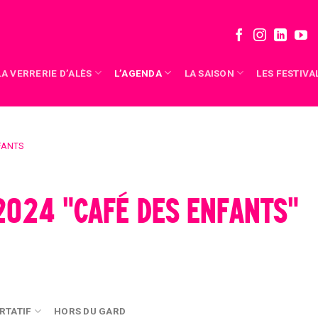
LA VERRERIE D’ALÈS
L’AGENDA
LA SAISON
LES FESTIVA
FANTS
2024 "CAFÉ DES ENFANTS"
RTATIF
HORS DU GARD