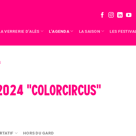
LA VERRERIE D’ALÈS
L’AGENDA
LA SAISON
LES FESTIVA
S
2024 "COLORCIRCUS"
RTATIF
HORS DU GARD