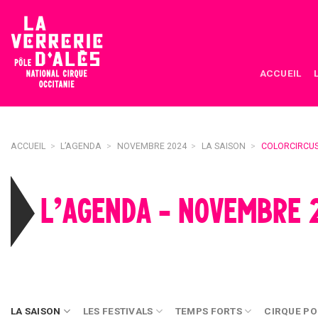
Skip
to
content
ACCUEIL
ACCUEIL
>
L’AGENDA
>
NOVEMBRE 2024
>
LA SAISON
>
COLORCIRCU
L’AGENDA - NOVEMBRE 
LA SAISON
LES FESTIVALS
TEMPS FORTS
CIRQUE PO