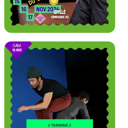
IDYLLE
COMPAGNIE KS
SAM.
16 NOV
24
// TERMINÉ //