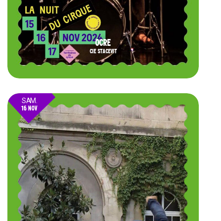
OCRE
CIE STACEVIT
SAM.
16 NOV
24