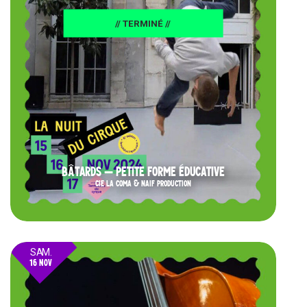
// TERMINÉ //
BÂTARDS – PETITE FORME ÉDUCATIVE
CIE LA COMA & NAIF PRODUCTION
SAM.
16 NOV
24