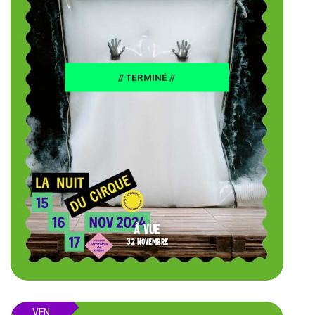
// TERMINÉ //
À VUE
32 NOVEMBRE
VEN.