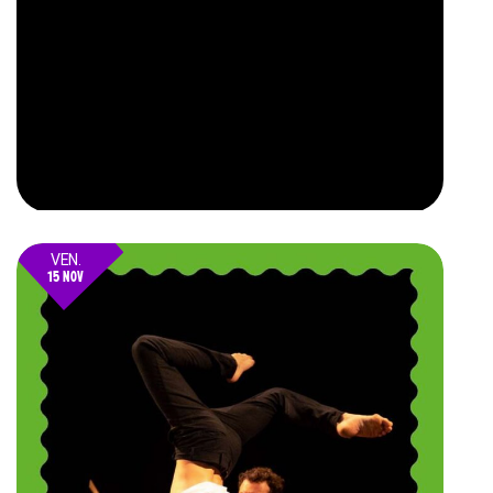
VEN.
15 NOV
24