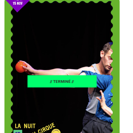
15 NOV
24
// TERMINÉ //