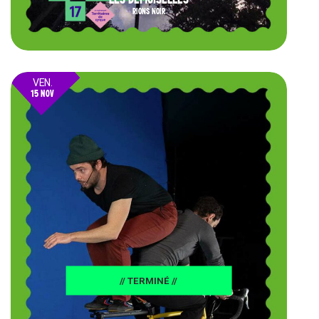
RIONS NOIR
VEN.
15 NOV
24
// TERMINÉ //