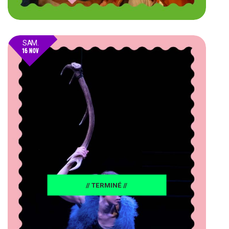
SAM.
16 NOV
24
// TERMINÉ //