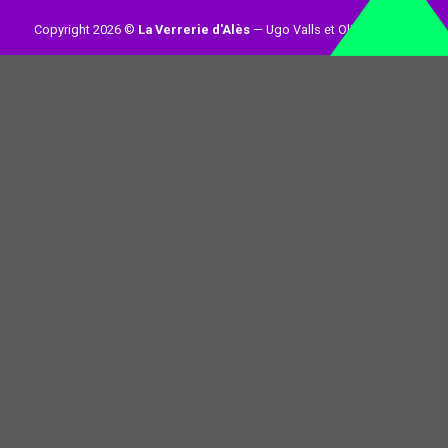
Copyright 2026 ©
La Verrerie d'Alès
— Ugo Valls et Olivier Loynet