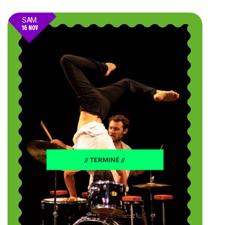
SAM.
16 NOV
24
// TERMINÉ //