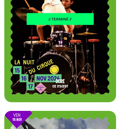
// TERMINÉ //
OCRE
CIE STACEVIT
VEN.
15 NOV