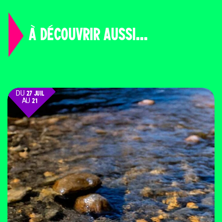
À DÉCOUVRIR AUSSI...
DU
27 JUIL
AU
21
AOÛT