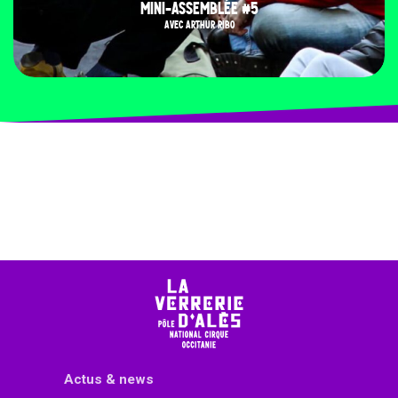
MINI-ASSEMBLÉE #5
AVEC ARTHUR RIBO
Actus & news