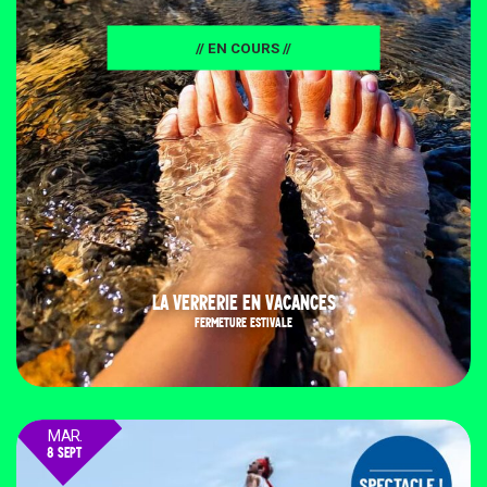
// EN COURS //
LA VERRERIE EN VACANCES
FERMETURE ESTIVALE
MAR.
8 SEPT