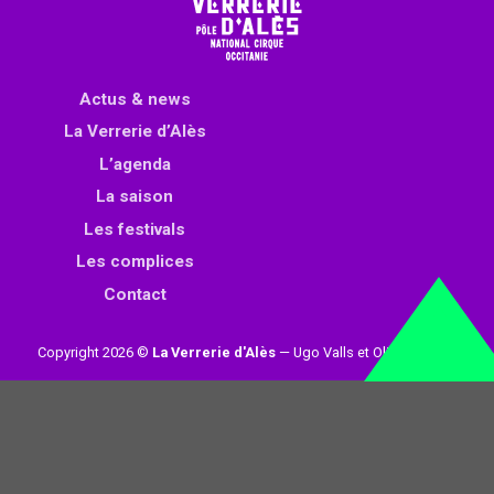
Actus & news
La Verrerie d’Alès
L’agenda
La saison
Les festivals
Les complices
Contact
Copyright 2026 ©
La Verrerie d'Alès
— Ugo Valls et Olivier Loynet