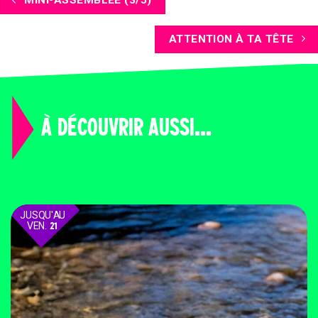
MINI-ASSEMBLÉE (3/5)
ATTENTION À TA TÊTE
À DÉCOUVRIR AUSSI...
JUSQU'AU
VEN.
21
AOÛT