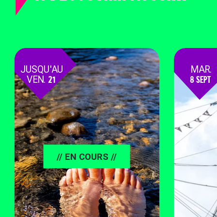
JUSQU'AU
MAR.
VEN.
21
8 SEPT
AOÛT
// EN COURS //