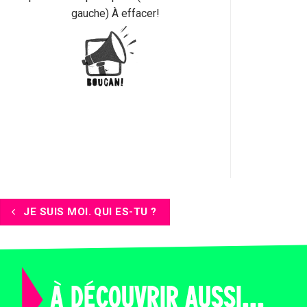
gauche) À effacer!
JE SUIS MOI. QUI ES-TU ?
À DÉCOUVRIR AUSSI...