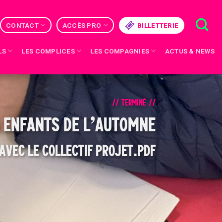
CONTACT
ACCÈS PRO
BILLETTERIE
LS
LES COMPLICES
LES COMPAGNIES
ACTUS & NEWS
// TERMINÉ //
 ENFANTS DE L’AUTOMNE
AVEC LE COLLECTIF PROJET.PDF