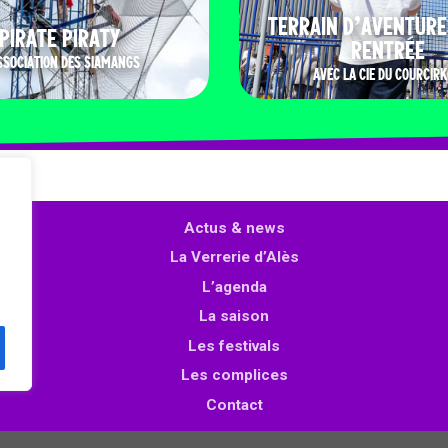
TERRAIN D’AVENTURE
PIRATE PIRATY
RENTRÉE
SSOCIATION DES SIAMANGS
AVEC LA CIE DU COURCIRK
Actus & news
La Verrerie d’Alès
L’agenda
La saison
Les festivals
Les complices
Contact