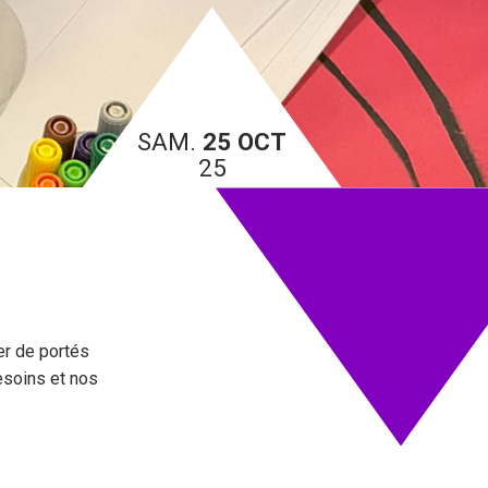
SAM.
25 OCT
25
er de portés
esoins et nos