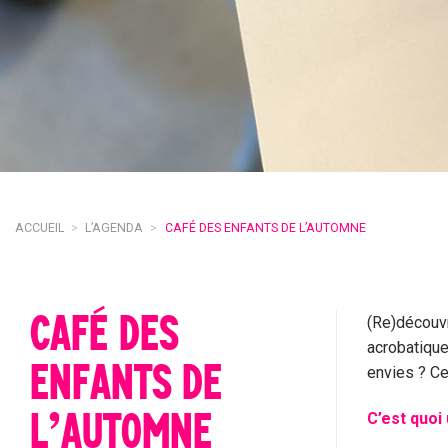
ACCUEIL
>
L’AGENDA
>
CAFÉ DES ENFANTS DE L’AUTOMNE
CAFÉ DES
(Re)découvr
acrobatiqu
ENFANTS DE
envies ? Ce
L’AUTOMNE
C’est quoi