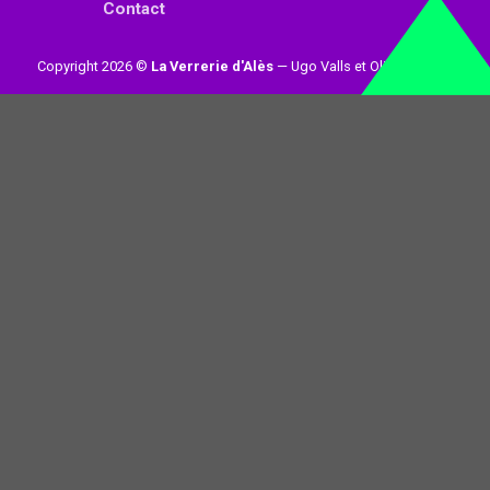
Contact
Copyright 2026 ©
La Verrerie d'Alès
— Ugo Valls et Olivier Loynet