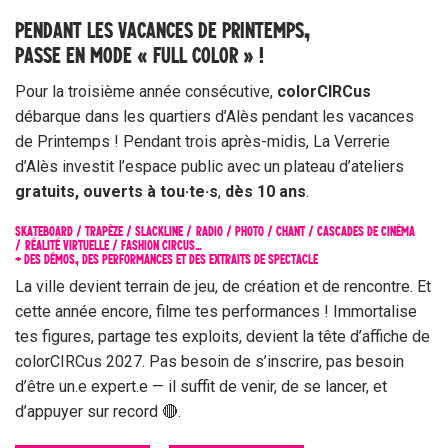
PENDANT LES VACANCES DE PRINTEMPS,
PASSE EN MODE « FULL COLOR » !
Pour la troisième année consécutive,
colorCIRCus
débarque dans les quartiers d’Alès pendant les vacances
de Printemps ! Pendant trois après-midis, La Verrerie
d’Alès investit l’espace public avec un plateau d’ateliers
gratuits, ouverts à tou·te·s
,
dès 10 ans
.
SKATEBOARD /
TRAPÈZE /
SLACKLINE /
RADIO /
PHOTO /
CHANT /
CASCADES DE CINÉMA
/
RÉALITÉ VIRTUELLE /
FASHION CIRCUS…
+ DES DÉMOS, DES PERFORMANCES ET DES EXTRAITS DE SPECTACLE
La ville devient terrain de jeu, de création et de rencontre. Et
cette année encore, filme tes performances ! Immortalise
tes figures, partage tes exploits, devient la tête d’affiche de
colorCIRCus 2027. Pas besoin de s’inscrire, pas besoin
d’être un.e expert.e — il suffit de venir, de se lancer, et
d’appuyer sur record 🔴.