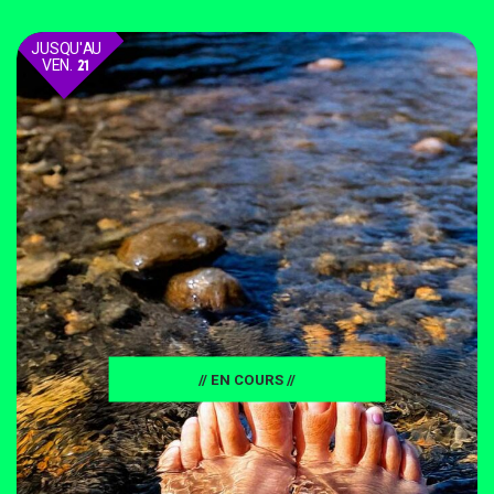
JUSQU'AU
VEN.
21
AOÛT
// EN COURS //