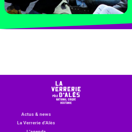
Actus & news
La Verrerie d’Alès
L’agenda