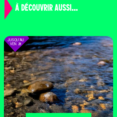
À DÉCOUVRIR AUSSI...
JUSQU'AU
VEN.
21
AOÛT