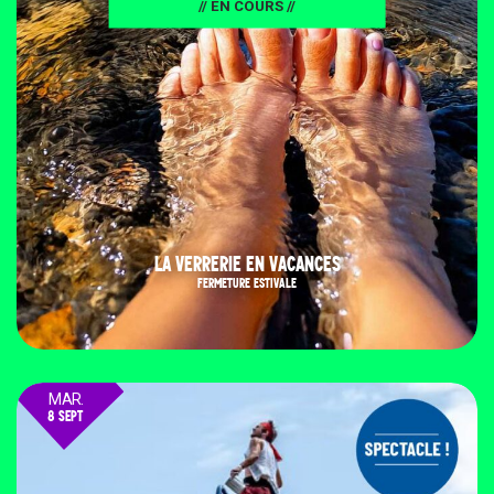
// EN COURS //
LA VERRERIE EN VACANCES
FERMETURE ESTIVALE
MAR.
8 SEPT