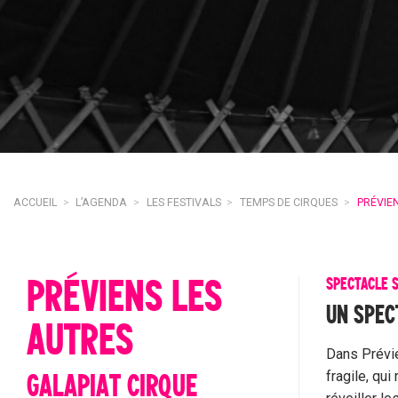
ACCUEIL
>
L’AGENDA
>
LES FESTIVALS
>
TEMPS DE CIRQUES
>
PRÉVIE
PRÉVIENS LES
SPECTACLE 
UN SPEC
AUTRES
Dans Prévie
fragile, qu
GALAPIAT CIRQUE