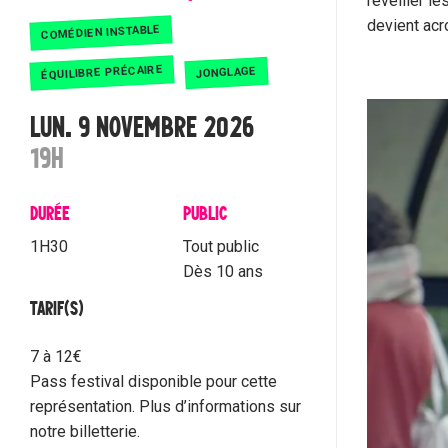
réveiller l
devient acr
COMÉDIEN INSTABLE
ÉQUILIBRE PRÉCAIRE
JONGLAGE
LUN. 9 NOVEMBRE 2026
19H
DURÉE
PUBLIC
1H30
Tout public
Dès 10 ans
TARIF(S)
7 à 12€
Pass festival disponible pour cette
représentation. Plus d’informations sur
notre billetterie.