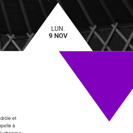
LUN.
9 NOV
drôle et
ppelle à