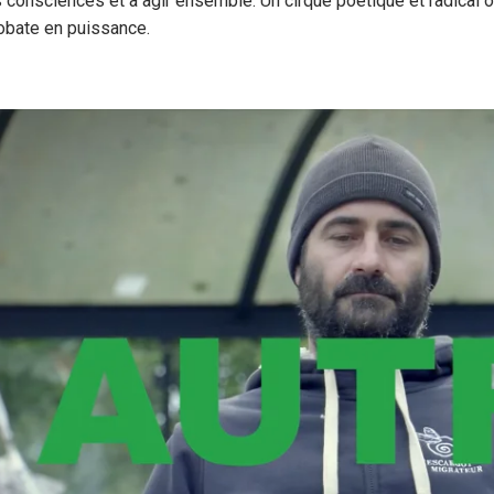
es consciences et à agir ensemble. Un cirque poétique et radical 
obate en puissance.