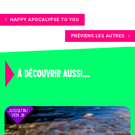
HAPPY APOCALYPSE TO YOU
PRÉVIENS LES AUTRES
À DÉCOUVRIR AUSSI...
JUSQU'AU
VEN.
21
AOÛT