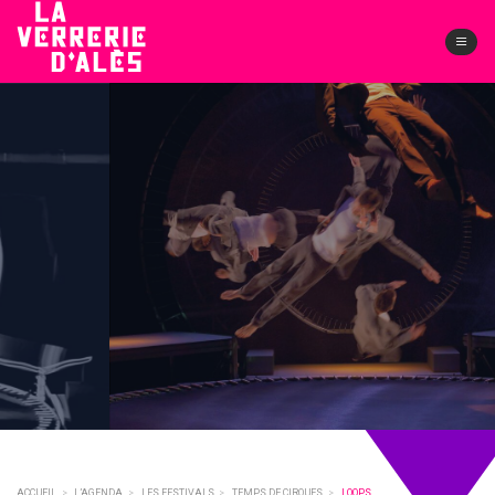
Skip
to
content
LOOPS
KIAI
RÉSERVER
DIM.
8 NOV
ACCUEIL
>
L’AGENDA
>
LES FESTIVALS
>
TEMPS DE CIRQUES
>
LOOPS