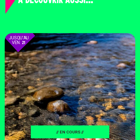
JUSQU'AU
VEN.
21
AOÛT
// EN COURS //