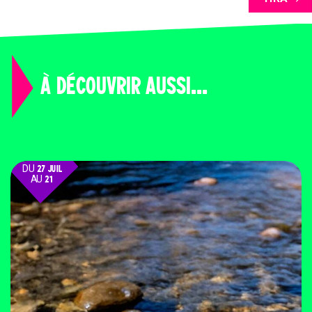
À DÉCOUVRIR AUSSI...
DU
27 JUIL
AU
21
AOÛT