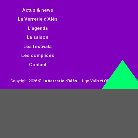
Actus & news
La Verrerie d’Alès
L’agenda
La saison
Les festivals
Les complices
Contact
Copyright 2026 ©
La Verrerie d'Alès
— Ugo Valls et Olivier Loynet